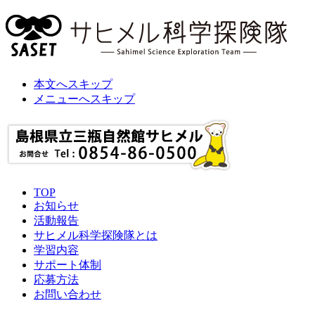
本文へスキップ
メニューへスキップ
TOP
お知らせ
活動報告
サヒメル科学探険隊とは
学習内容
サポート体制
応募方法
お問い合わせ