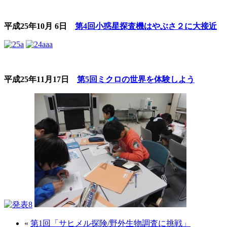
平成25年10月 6日
第4回小惑星探査機はやぶさ２に大接近
平成25年11月17日
第5回ミクロの世界を体験しよう
«
第1回「サヒメル探険/野外生物調査に挑戦」