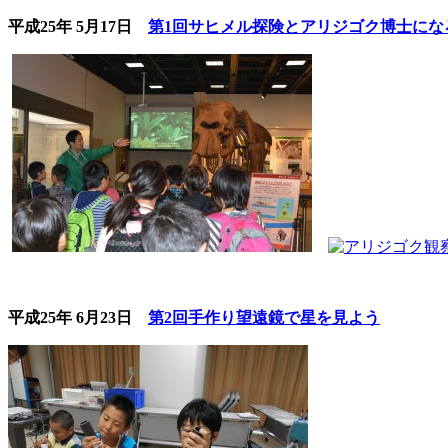
平成25年 5月17日
第1回サヒメル探険とアリジゴク博士にな
平成25年 6月23日
第2回手作り望遠鏡で星を見よう