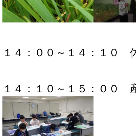
１４：００～１４：１０ 
１４：１０～１５：００