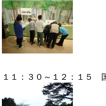
１１：３０～１２：１５