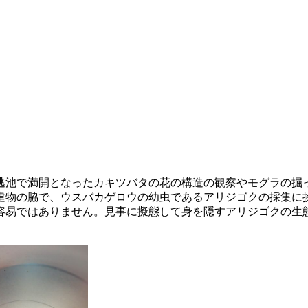
池で満開となったカキツバタの花の構造の観察やモグラの掘
物の脇で、ウスバカゲロウの幼虫であるアリジゴクの採集に
容易ではありません。見事に擬態して身を隠すアリジゴクの生