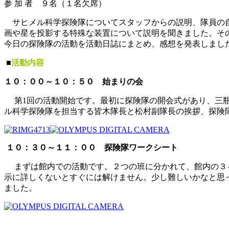
参 加 者 ９名（１名欠席）
サヒメル科学探険隊についてスタッフからの説明、隊員の自
画や星を投影する特殊な装置について説明を聞きました。そ
今日の探険隊の活動を活動日誌にまとめ、感想を発表しまし
■
活動内容
１０：００～１０：５０ 始まりの会
第1回の活動開始です。最初に探険隊の開会式があり、三瓶
ル科学探険隊を担当する皆木隊長と松村副隊長の挨拶、探険
１０：３０～１１：００ 探険隊ワークシート
まずは館内での活動です。２つの班に分かれて、館内の３ヶ
示に詳しくないとすぐには解けません。少し難しいかなと思
ました。